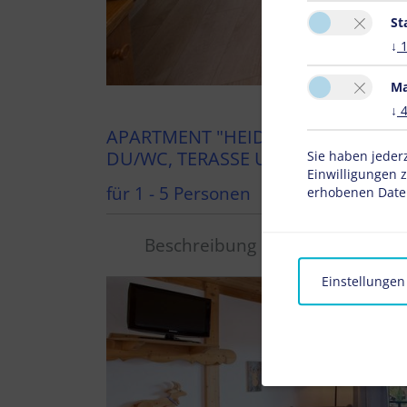
St
↓
Ma
↓
APARTMENT "HEIDI" MIT 2 SCHLAF
DU/WC, TERASSE UND BALKON, B
Sie haben jeder
Einwilligungen 
für 1 - 5 Personen
erhobenen Daten
Beschreibung
Ausstattung
Einstellungen