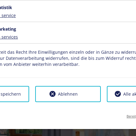
atistik
1
service
rketing
4
services
ZIMMERN, KL. KÜCHE, WOHN-ESSZIMMER, 3 X
LICK RICHTUNG OBERSTAUFEN
zeit das Recht Ihre Einwilligungen einzeln oder in Gänze zu wider
zur Datenverarbeitung widerrufen, sind die bis zum Widerruf rech
 vom Anbieter weiterhin verarbeitbar.
Preise
Kalender
 speichern
Ablehnen
Alle a
Berei