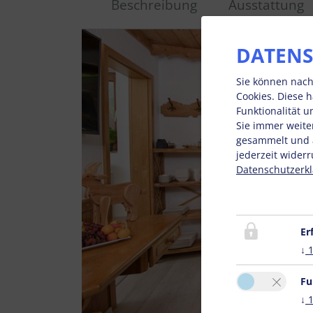
Beschreibung
Ausstattung
DATENS
Sie können nach
Cookies. Diese 
Funktionalität 
Sie immer weite
gesammelt und a
jederzeit widerr
Datenschutzerk
Er
↓
Fu
↓