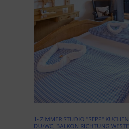
1- ZIMMER STUDIO "SEPP" KÜCHEN
DU/WC, BALKON RICHTUNG WEST