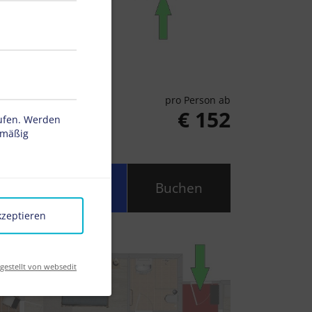
pro Person ab
€ 152
rufen. Werden
tmäßig
Anfragen
Buchen
kzeptieren
tgestellt von websedit