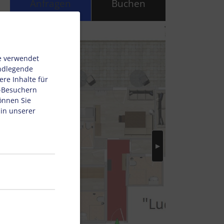
Anfragen
Buchen
e verwendet
undlegende
re Inhalte für
e-Besuchern
önnen Sie
 in unserer