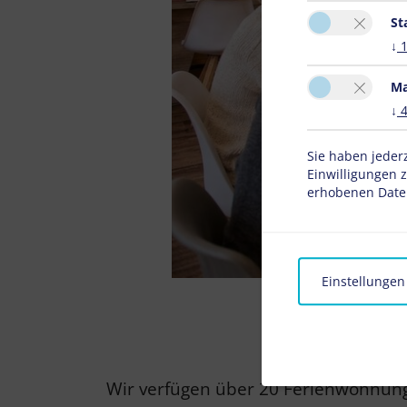
St
↓
Ma
↓
Sie haben jeder
Einwilligungen 
erhobenen Daten
Einstellungen
GE
Wir verfügen über 20 Ferienwohnunge