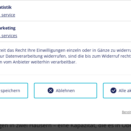
atistik
1
service
rketing
4
services
zeit das Recht Ihre Einwilligungen einzeln oder in Gänze zu wider
zur Datenverarbeitung widerrufen, sind die bis zum Widerruf rech
 vom Anbieter weiterhin verarbeitbar.
 speichern
Ablehnen
Alle a
NUG PLATZ FÜR EURE GANZE FAMI
Berei
n in zwei Häusern – eine Kapazität, die es in Obe