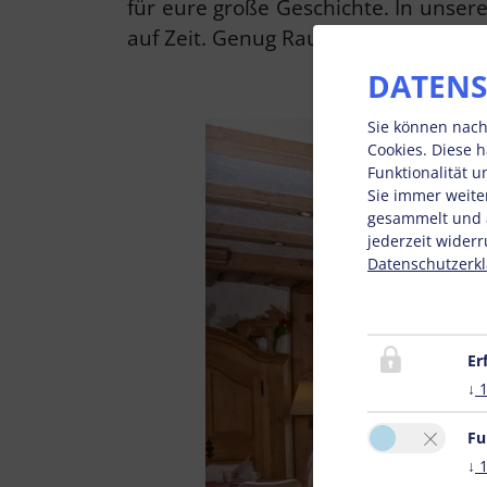
für eure große Geschichte. In unser
auf Zeit. Genug Raum, dass jeder s
DATENS
Sie können nach
Cookies. Diese 
Funktionalität 
Sie immer weite
gesammelt und a
jederzeit widerr
Datenschutzerk
Er
↓
Fu
↓