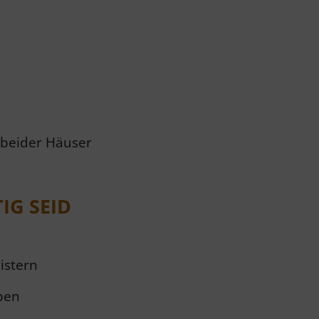
 beider Häuser
IG SEID
istern
ben