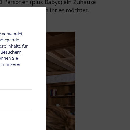
80 Personen (plus Babys) ein Zuhause
ammenkommt, wenn ihr es möchtet.
e verwendet
undlegende
re Inhalte für
e-Besuchern
önnen Sie
 in unserer