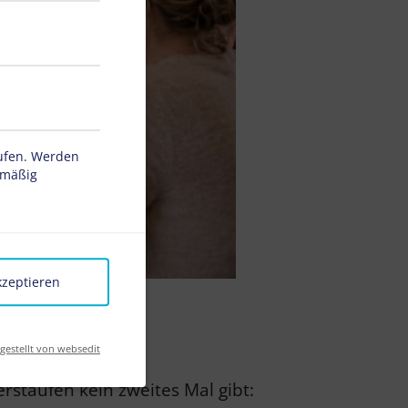
rufen. Werden
tmäßig
kzeptieren
LIE
tgestellt von websedit
rstaufen kein zweites Mal gibt: