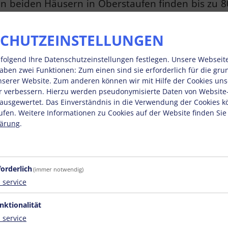
en beiden Häusern in Oberstaufen finden bis zu 
einen Rückzug hat, und genug Nähe, dass Ihr zus
CHUTZEINSTELLUNGEN
folgend Ihre Datenschutzeinstellungen festlegen.
Unsere Webseit
haben zwei Funktionen: Zum einen sind sie erforderlich für die gr
unserer Website. Zum anderen können wir mit Hilfe der Cookies unse
r verbessern. Hierzu werden pseudonymisierte Daten von Websit
usgewertet. Das Einverständnis in die Verwendung der Cookies k
ufen. Weitere Informationen zu Cookies auf der Website finden Sie
lärung
.
forderlich
(immer notwendig)
1
service
nktionalität
1
service